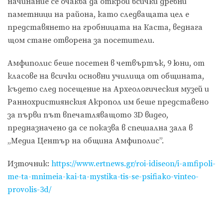
начинание се очаква да открои всички древни
паметници на района, като следващата цел е
представянето на гробницата на Каста, веднага
щом стане отворена за посетители.
Амфиполис беше посетен в четвъртък, 9 юни, от
класове на всички основни училища от общината,
където след посещение на Археологическия музей и
Раннохристиянския Акропол им беше представено
за първи път впечатляващото 3D видео,
предназначено да се показва в специална зала в
„Медиа Център на община Амфиполис”.
Източник:
https://www.ertnews.gr/roi-idiseon/i-amfipoli-
me-ta-mnimeia-kai-ta-mystika-tis-se-psifiako-vinteo-
provolis-3d/