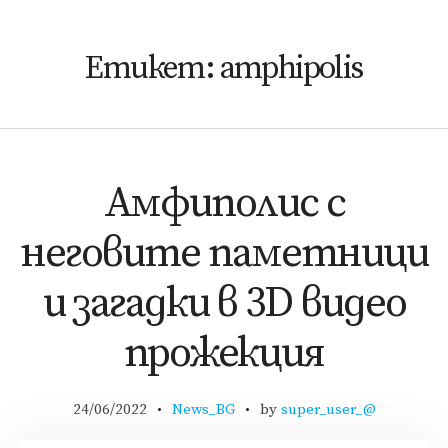
Етикет:
amphipolis
Амфиполис с
неговите паметници
и загадки в 3D видео
прожекция
24/06/2022
News_BG
by
super_user_@