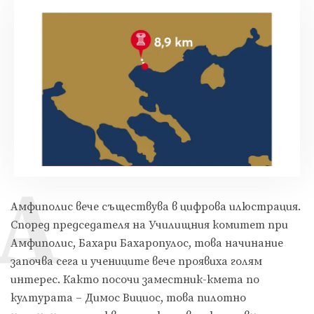
А
Амфиполис вече съществува в цифрова илюстрация.
Според председателя на Училищния комитет при
Амфиполис, Бахари Бахаропулос, това начинание
започва сега и учениците вече проявиха голям
интерес. Както посочи заместник-кмета по
културата – Димос Вициос, това пилотно