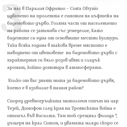
З
За нас в Паралия Офринио – Costa Ofrynio
идването на пролетта е синоним на цъфтежа на
бадемовото дърво. Голяма част от населението
на района се занимава със земеделие, като
бадемите са една от основните местни култури.
Така всяка година в такова време мястото е
наводнено от цветовете на бадемовото дърво с
характерния си бяло-розов цвят и сладък
аромат, който доминира в атмосферата.
Колко от вас знаят мита за бадемовото дървя,
което е в изобилие в нашия район?
Според древногръцката митология синът на цар
Тезей, Димофон след края на Троянската война е
отишъл във Висалта. Там той срещнал Филида *,
дъщеря на крал Ситон, и двамата млади скоро се