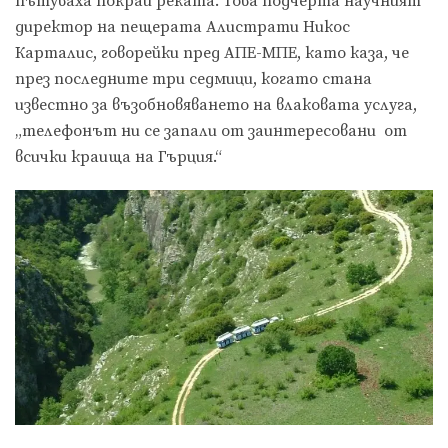
пътуваха покрай реката. Това подчерта научният
директор на пещерата Алистрати Никос
Карталис, говорейки пред ΑΠΕ-ΜΠΕ, като каза, че
през последните три седмици, когато стана
известно за възобновяването на влаковата услуга,
„телефонът ни се запали от заинтересовани от
всички краища на Гърция.“