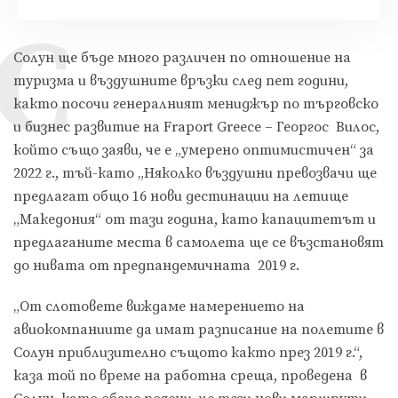
С
Солун ще бъде много различен по отношение на
туризма и въздушните връзки след пет години,
както посочи генералният мениджър по търговско
и бизнес развитие на Fraport Greece – Георгос Вилос,
който също заяви, че е „умерено оптимистичен“ за
2022 г., тъй-като „Няколко въздушни превозвачи ще
предлагат общо 16 нови дестинации на летище
„Македония“ от тази година, като капацитетът и
предлаганите места в самолета ще се възстановят
до нивата от предпандемичната 2019 г.
„От слотовете виждаме намерението на
авиокомпаниите да имат разписание на полетите в
Солун приблизително същото както през 2019 г.“,
каза той по време на работна среща, проведена в