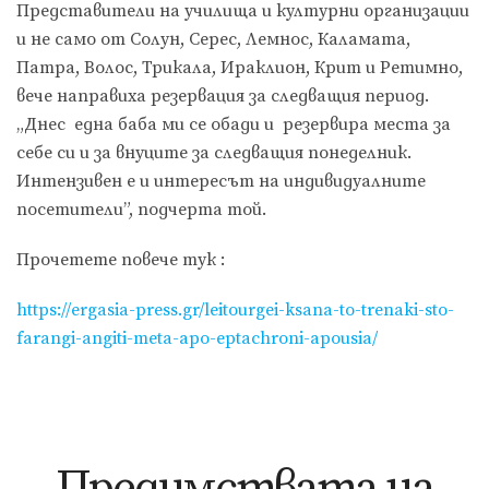
Представители на училища и културни организации
и не само от Солун, Серес, Лемнос, Каламата,
Патра, Волос, Трикала, Ираклион, Крит и Ретимно,
вече направиха резервация за следващия период.
„Днес една баба ми се обади и резервира места за
себе си и за внуците за следващия понеделник.
Интензивен е и интересът на индивидуалните
посетители”, подчерта той.
Прочетете повече тук :
https://ergasia-press.gr/leitourgei-ksana-to-trenaki-sto-
farangi-angiti-meta-apo-eptachroni-apousia/
Предимствата на