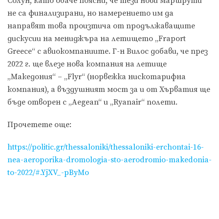
Солун, като обаче поясни, че тези нови маршрути
не са финализирани, но намерението им да
направят това произтича от продължаващите
дискусии на мениджъра на летището „Fraport
Greece“ с авиокомпаниите. Г-н Вилос добави, че през
2022 г. ще влезе нова компания на летище
„Македония“ – „Flyr“ (норвежка нискотарифна
компания), а въздушният мост за и от Хърватия ще
бъде отворен с „Aegean“ и „Ryanair“ полети.
Прочетете още:
https://politic.gr/thessaloniki/thessaloniki-erchontai-16-
nea-aeroporika-dromologia-sto-aerodromio-makedonia-
to-2022/#.YjXV_-pByMo