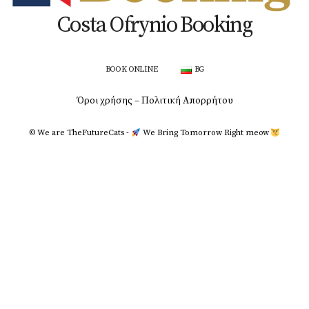
Costa Ofrynio Booking
BOOK ONLINE
BG
Όροι χρήσης – Πολιτική Απορρήτου
© We are TheFutureCats -
We Bring Tomorrow Right meοw