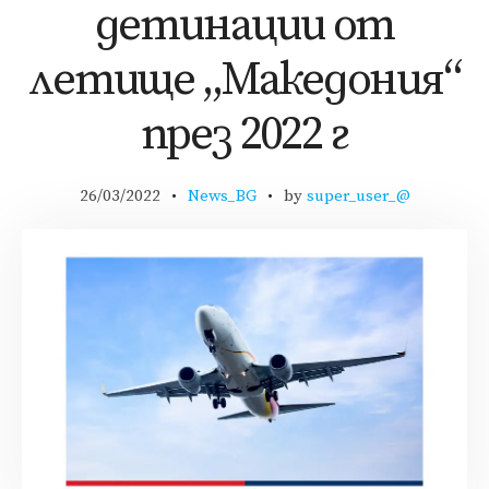
детинации от
летище „Македония“
през 2022 г
26/03/2022
News_BG
by
super_user_@