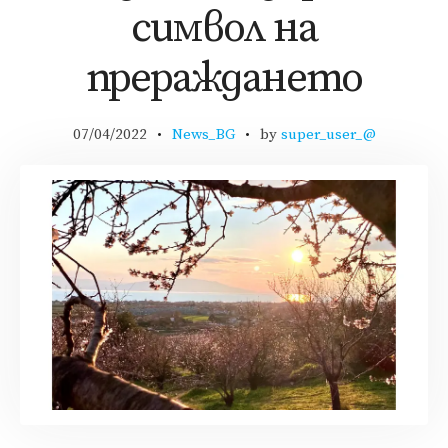
символ на
прераждането
07/04/2022
News_BG
by
super_user_@