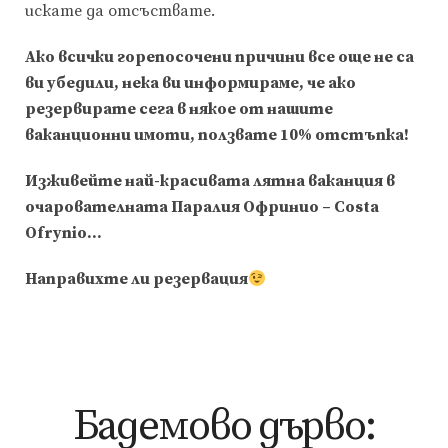
искате да отсъствате.
Ако всички горепосочени причини все още не са
ви убедили, нека ви информираме, че ако
резервирате сега в някое от нашите
ваканционни имоти
, ползвате 10% отстъпка!
Изживейте най-красивата лятна ваканция в
очарователната
Паралия Офринио
–
Costa
Ofrynio
…
Направихте ли резервация
Бадемово дърво: