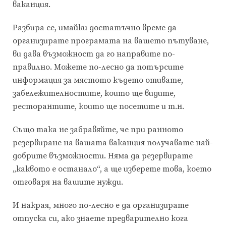
ваканция.
Разбира се, имайки достатъчно време да
организирате програмата на вашето пътуване,
ви дава възможност да го направите по-
правилно. Можете по-лесно да потърсите
информация за мястото където отивате,
забележителностите, които ще видите,
ресторантите, които ще посетите и т.н.
Също така не забравяйте, че при ранното
резервиране на вашата ваканция получавате най-
добрите възможности. Няма да резервирате
„каквото е останало“, а ще изберете това, което
отговаря на вашите нужди.
И накрая, много по-лесно е да организирате
отпуска си, ако знаете предварително кога