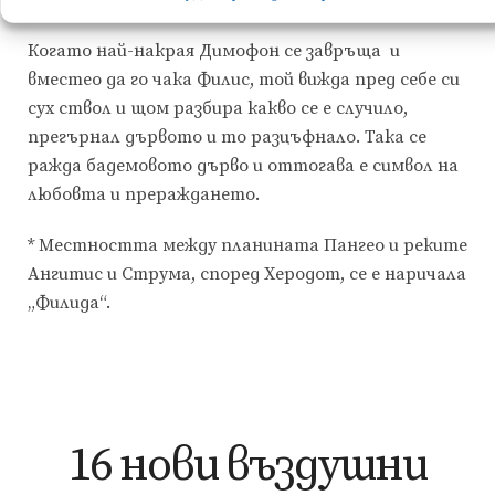
Когато най-накрая Димофон се завръща и
вместео да го чака Филис, той вижда пред себе си
сух ствол и щом разбира какво се е случило,
прегърнал дървото и то разцъфнало. Така се
ражда бадемовото дърво и оттогава е символ на
любовта и прераждането.
* Местността между планината Пангео и реките
Ангитис и Струма, според Херодот, се е наричала
„Филида“.
16 нови въздушни