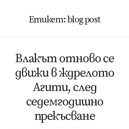
Етикет:
blog post
Влакът отново се
движи в ждрелото
Агити, след
седемгодишно
прекъсване