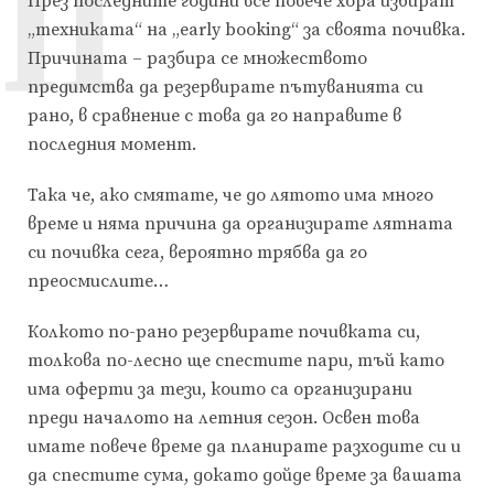
П
През последните години все повече хора избират
„техниката“ на „early booking“ за своята почивка.
Причината – разбира се множеството
предимства да резервирате пътуванията си
рано, в сравнение с това да го направите в
последния момент.
Така че, ако смятате, че до лятото има много
време и няма причина да организирате лятната
си почивка сега, вероятно трябва да го
преосмислите…
Колкото по-рано резервирате почивката си,
толкова по-лесно ще спестите пари, тъй като
има оферти за тези, които са организирани
преди началото на летния сезон. Освен това
имате повече време да планирате разходите си и
да спестите сума, докато дойде време за вашата