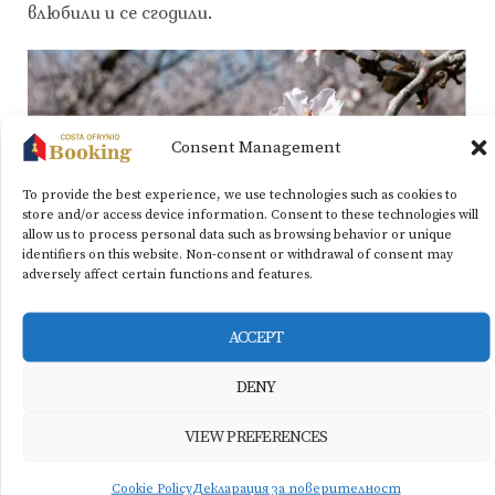
влюбили и се сгодили.
Consent Management
To provide the best experience, we use technologies such as cookies to
store and/or access device information. Consent to these technologies will
allow us to process personal data such as browsing behavior or unique
identifiers on this website. Non-consent or withdrawal of consent may
adversely affect certain functions and features.
ACCEPT
Димофон обаче е трябвало да замине за Атина и
DENY
така напуснал любимата си, която линеела ден
VIEW PREFERENCES
след ден в очакване завръщането на годеника си.
Боговете, за да я спасят от това мъчение, я
Cookie Policy
Декларация за поверителност
превърнали в дърво.