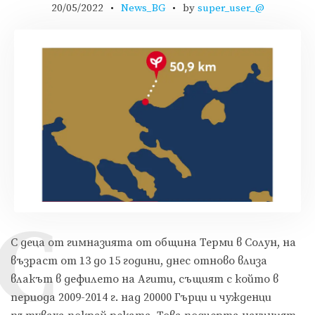
20/05/2022
News_BG
by
super_user_@
С
С деца от гимназията от община Терми в Солун, на
възраст от 13 до 15 години, днес отново влиза
влакът в дефилето на Агити, същият с който в
периода 2009-2014 г. над 20000 Гърци и чужденци