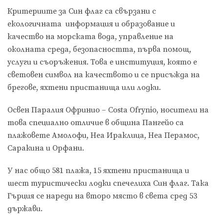
Критериите за Син флаг са свързани с
екологичната информация и образование и
качество на морската вода, управление на
околната среда, безопасността, първа помощ,
услуги и съоръжения. Това е институция, която е
световен символ на качеството и се присъжда на
брегове, яхтени пристанища или лодки.
Освен Паралия Офринио – Costa Ofrynio, носители на
това специално отличие в община Пангейо са
плажовете Амолофи, Неа Ираклица, Неа Перамос,
Саракина и Орфани.
У нас общо 581 плажа, 15 яхтени пристанища и
шест туристически лодки спечелиха Син флаг. Така
Гърция се нареди на второ място в света сред 53
държави.