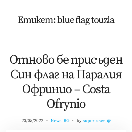
Етикет:
blue flag touzla
Отново бе присъден
Син флаг на Паралия
Офринио – Costa
Ofrynio
23/05/2022
News_BG
by
super_user_@