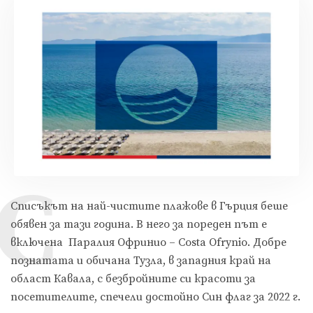
С
Списъкът на най-чистите плажове в Гърция беше
обявен за тази година. В него за пореден път е
включена Паралия Офринио – Costa Ofrynio. Добре
познатата и обичана Тузла, в западния край на
област Кавала, с безбройните си красоти за
посетителите, спечели достойно Син флаг за 2022 г.