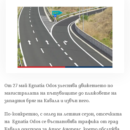
От 27 май Egnatia Odos улеснява движението по
магистралата на пътуващите до плажовете на
западния бряг на Кавала и извън него.
По-конкретно, с оглед на летния сезон, отсечката
на Egnatia Odos се въстановява трафика от град
Кавала доизхода за Агиос Андреас, което обслужва