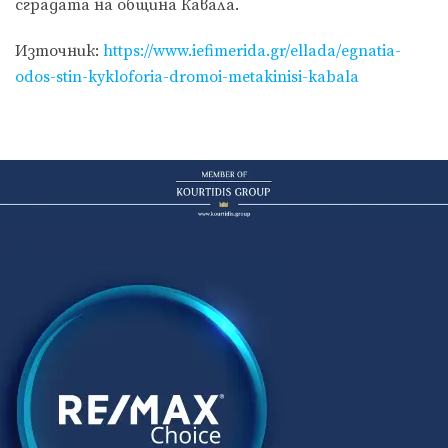
сградата на община Кавала.
Източник:
https://www.iefimerida.gr/ellada/egnatia-
odos-stin-kykloforia-dromoi-metakinisi-kabala