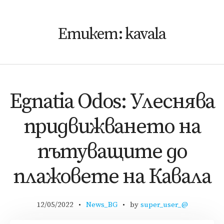
Етикет:
kavala
Egnatia Odos: Улеснява
придвижването на
пътуващите до
плажовете на Кавала
12/05/2022
News_BG
by
super_user_@