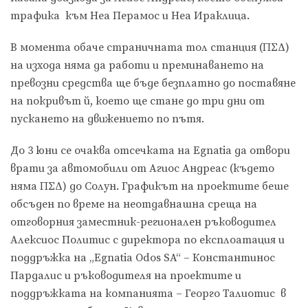
трафика към Неа Перамос и Неа Ираклица.
В момента обаче страничната тол станция (ΠΣΔ)
на изхода няма да работи и преминаването на
превозни средства ще бъде безплатно до поставяне
на покривът й, което ще стане до три дни от
пускането на движението по пътя.
До 3 юни се очаква отсечката на Egnatia да отвори
врати за автомобили от Агиос Андреас (където
няма ΠΣΔ) до Солун. Графикът на проектите беше
обсъден по време на неотдавнашна среща на
отговорния заместник-регионален ръководител
Алексиос Политис с директора по експлоатация и
поддръжка на „Egnatia Odos SA“ – Константинос
Пардалис и ръководителя на проектите и
поддръжката на компанията – Георго Талиотис в