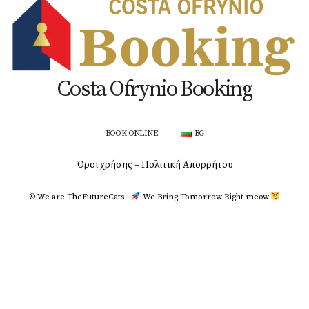
Costa Ofrynio Booking
BOOK ONLINE
BG
Όροι χρήσης – Πολιτική Απορρήτου
© We are TheFutureCats -
We Bring Tomorrow Right meοw