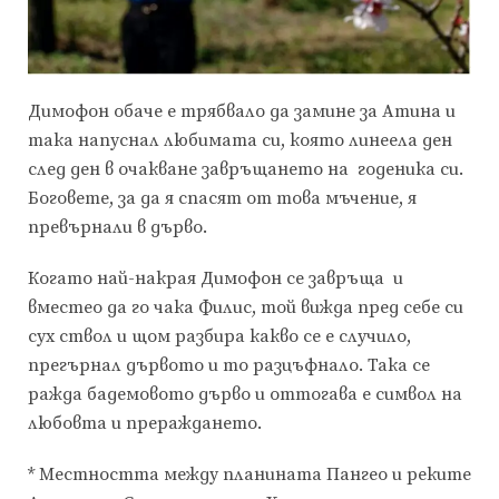
Димофон обаче е трябвало да замине за Атина и
така напуснал любимата си, която линеела ден
след ден в очакване завръщането на годеника си.
Боговете, за да я спасят от това мъчение, я
превърнали в дърво.
Когато най-накрая Димофон се завръща и
вместео да го чака Филис, той вижда пред себе си
сух ствол и щом разбира какво се е случило,
прегърнал дървото и то разцъфнало. Така се
ражда бадемовото дърво и оттогава е символ на
любовта и прераждането.
* Местността между планината Пангео и реките