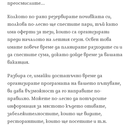
преосмислите…
Колкото по-рано резервирате почивката си,
толкова по-лесно ще спестите пари, тъй като
има оферти за тези, които са организирани
преди началото на летния сезон. Освен това
имате повече време да планирате разходите си и
да спестите сума, докато дойде време за вашата
ваканция.
Разбира се, имайки достатъчно време да
организирате програмата на вашето пътуване,
ви дава възможност да го направите по-
правилно. Можете по-лесно да потърсите
информация за мястото където отивате,
забележителностите, които ще видите,
ресторантите, които ще посетите и т.н.