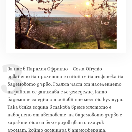
З
За нас в Паралия Офринио – Costa Ofrynio
идването на пролетта е синоним на цъфтежа на
бадемовото дърво. Голяма част от населението
на района се занимава със земеделие, като
бадемите са една от основните местни култури.
Така всяка година в такова време мястото е
наводнено от цветовете на бадемовото дърво с
характерния си бяло-розов цвят и сладък
аромат, който доминира в атмосферата.