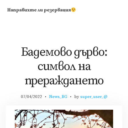
Направихте ли резервация
Бадемово дърво:
символ на
прераждането
07/04/2022
News_BG
by
super_user_@