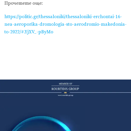
Прочетете още:
https://politic.gr/thessaloniki/thessaloniki-erchontai-16-
nea-aeroporika-dromologia-sto-aerodromio-makedonia-
to-2022/#.YjXV_-pByMo