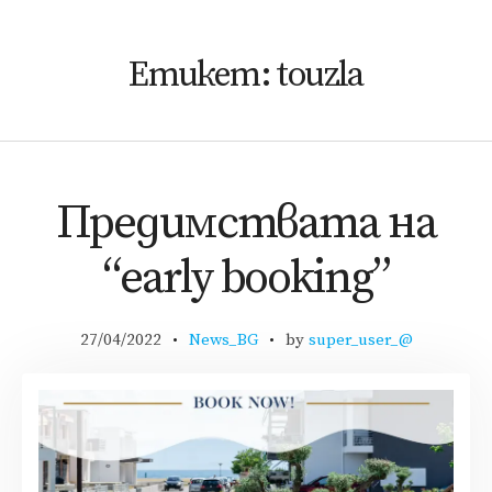
Етикет:
touzla
Предимствата на
“early booking”
27/04/2022
News_BG
by
super_user_@