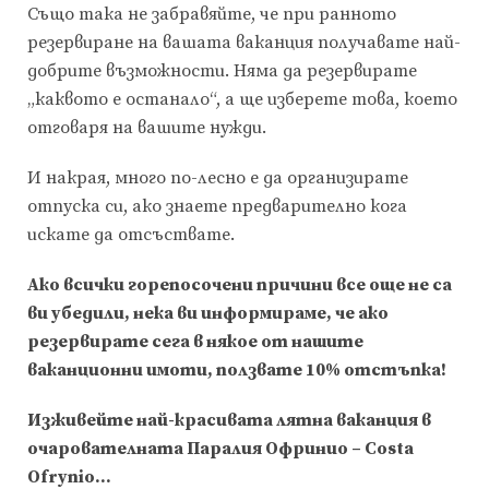
Също така не забравяйте, че при ранното
резервиране на вашата ваканция получавате най-
добрите възможности. Няма да резервирате
„каквото е останало“, а ще изберете това, което
отговаря на вашите нужди.
И накрая, много по-лесно е да организирате
отпуска си, ако знаете предварително кога
искате да отсъствате.
Ако всички горепосочени причини все още не са
ви убедили, нека ви информираме, че ако
резервирате сега в някое от нашите
ваканционни имоти
, ползвате 10% отстъпка!
Изживейте най-красивата лятна ваканция в
очарователната
Паралия Офринио
–
Costa
Ofrynio
…