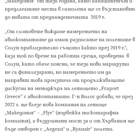
„Македония“ от тази година, като капацитетът и
предлаганите места в самолета ще се възстановят
до нивата от предпандемичната 2019 г.
„От слотовете виждаме намерението на
авиокомпаниите да имат разписание на полетите в
Солун приблизително същото както през 2019 г.“,
каза той по време на работна среща, проведена в
Солун, като обаче поясни, че тези нови маршрути
не са финализирани, но намерението им да
направят това произтича от продължаващите
дискусии на мениджъра на летището „Fraport
Greece“ с авиокомпаниите. Г-н Вилос добави, че през
2022 г. ще влезе нова компания на летище
„Македония“ – „Flyr“ (норвежка нискотарифна
компания), а въздушният мост за и от Хърватия ще
бъде отворен с „Aegean“ и „Ryanair“ полети.