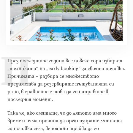
П
През последните години все повече хора избират
„техниката“ на „early booking“ за своята почивка.
Причината – разбира се множеството
предимства да резервирате пътуванията си
рано, в сравнение с това да го направите в
последния момент.
Така че, ако смятате, че до лятото има много
време и няма причина да организирате лятната
си почивка сега, вероятно трябва да го