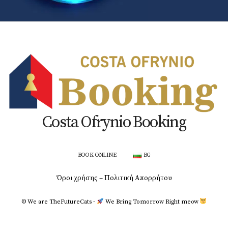
Costa Ofrynio Booking
BOOK ONLINE
BG
Όροι χρήσης – Πολιτική Απορρήτου
© We are TheFutureCats -
We Bring Tomorrow Right meοw