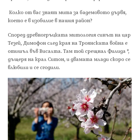
Колко от вас знаят мита за бадемовото дървя,
което е в изобилие в нашия район?
Според древногръцката митология синът на цар
Тезей, Димофон след края на Троянската война е
отишъл във Висалта. Там той срещнал Филида *,
дъщеря на крал Ситон, и двамата млади скоро се
влюбили и се сгодили.