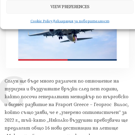
VIEW PREFERENCES
Cookie Policy
Декларация за поверителност
С
Солун ще бъде много различен по отношение на
туризма и въздушните връзки след пет години,
както посочи генералният мениджър по търговско
и бизнес развитие на Fraport Greece – Георгос Вилос,
който също заяви, че е „умерено оптимистичен“ за
2022 г., тъй-като „Няколко въздушни превозвачи ще
предлагат общо 16 нови дестинации на летище