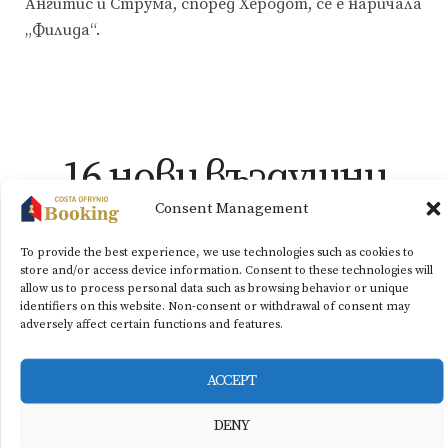
Ангитис и Струма, според Херодот, се е наричала
„Филида“.
16 нови въздушни
Consent Management
детинации от
To provide the best experience, we use technologies such as cookies to
летище „Македония“
store and/or access device information. Consent to these technologies will
allow us to process personal data such as browsing behavior or unique
identifiers on this website. Non-consent or withdrawal of consent may
през 2022 г
adversely affect certain functions and features.
ACCEPT
26/03/2022
News_BG
by
super_user_@
DENY