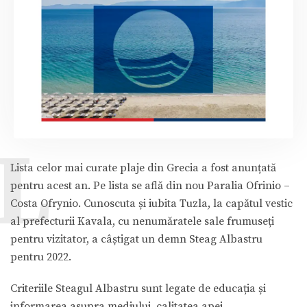
L
Lista celor mai curate plaje din Grecia a fost anunțată
pentru acest an. Pe lista se află din nou Paralia Ofrinio –
Costa Ofrynio. Cunoscuta și iubita Tuzla, la capătul vestic
al prefecturii Kavala, cu nenumăratele sale frumuseți
pentru vizitator, a câștigat un demn Steag Albastru
pentru 2022.
Criteriile Steagul Albastru sunt legate de educația și
informarea asupra mediului, calitatea apei ,