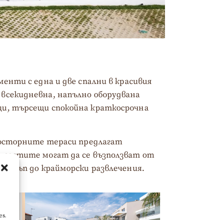
енти с една и две спални в красивия
 всекидневна, напълно оборудвана
ци, търсещи спокойна краткосрочна
просторните тераси предлагат
, гостите могат да се възползват от
достъп до крайморски развлечения.
es.