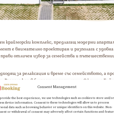
елен крайморски комплекс, предлагащ модерни апартам
мент е внимателно проектиран и разполага с удобна
о прави отличен избор за семейства и пътешествени
подходящ за релаксация и време със семейството, а 
. Разположен в близост до популярния Офринио Бийч
Consent Management
 и плажни барове, съчетавайки спокойствие с лесен 
provide the best experience, we use technologies such as cookies to store and/or
ess device information. Consent to these technologies will allow us to process
sonal data such as browsing behavior or unique identifiers on this website. Non-
sent or withdrawal of consent may adversely affect certain functions and featur