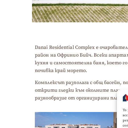
Danai Residential Complex е очароват
район на Офринио Бийч. Всеки апарта
кухня и самостоятелна баня, което г
почивка край морето.
Комплексът разполага с общ басейн, 
открити гледки към околните планини
разнообразие от организирани плажове
To 
acc
per
con