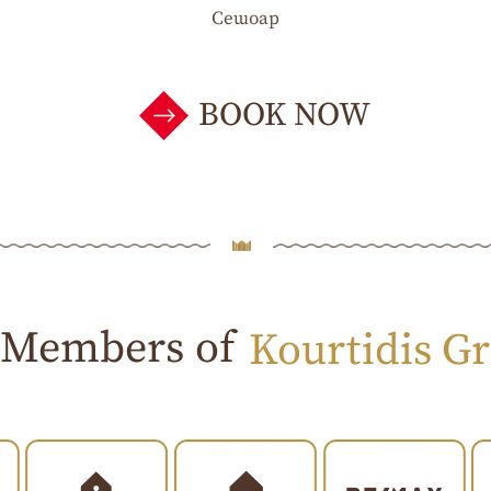
Сешоар
BOOK NOW
Members of
Kourtidis G