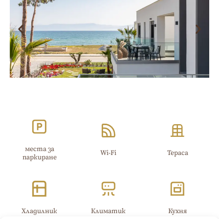
места за
Wi-Fi​
Тераса
паркиране
Хладилник
Климатик
Кухня