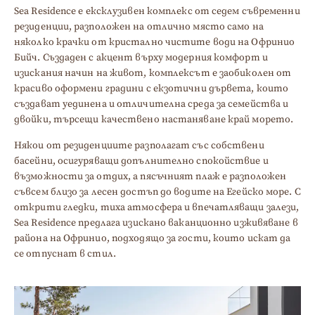
Sea Residence е ексклузивен комплекс от седем съвременни
резиденции, разположен на отлично място само на
няколко крачки от кристално чистите води на Офринио
Бийч. Създаден с акцент върху модерния комфорт и
изискания начин на живот, комплексът е заобиколен от
красиво оформени градини с екзотични дървета, които
създават уединена и отличителна среда за семейства и
двойки, търсещи качествено настаняване край морето.
Някои от резиденциите разполагат със собствени
басейни, осигуряващи допълнително спокойствие и
възможности за отдих, а пясъчният плаж е разположен
съвсем близо за лесен достъп до водите на Егейско море. С
открити гледки, тиха атмосфера и впечатляващи залези,
Sea Residence предлага изискано ваканционно изживяване в
района на Офринио, подходящо за гости, които искат да
се отпуснат в стил.