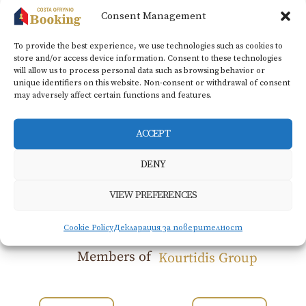
Consent Management
To provide the best experience, we use technologies such as cookies to
store and/or access device information. Consent to these technologies
Телевизор с
Сешоар
will allow us to process personal data such as browsing behavior or
плосък екран
unique identifiers on this website. Non-consent or withdrawal of consent
may adversely affect certain functions and features.
ACCEPT
BOOK NOW
DENY
VIEW PREFERENCES
Cookie Policy
Декларация за поверителност
Members of
Kourtidis Group