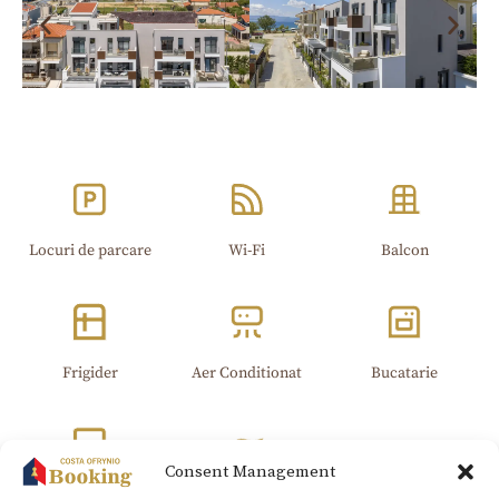
Locuri de parcare
Wi-Fi​
Balcon
Frigider
Aer Conditionat
Bucatarie
Consent Management
televizor cu ecran