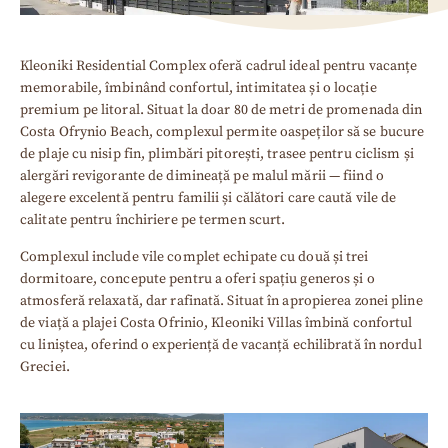
Kleoniki Residential Complex oferă cadrul ideal pentru vacanțe
memorabile, îmbinând confortul, intimitatea și o locație
premium pe litoral. Situat la doar 80 de metri de promenada din
Costa Ofrynio Beach, complexul permite oaspeților să se bucure
de plaje cu nisip fin, plimbări pitorești, trasee pentru ciclism și
alergări revigorante de dimineață pe malul mării — fiind o
alegere excelentă pentru familii și călători care caută vile de
calitate pentru închiriere pe termen scurt.
Complexul include vile complet echipate cu două și trei
dormitoare, concepute pentru a oferi spațiu generos și o
atmosferă relaxată, dar rafinată. Situat în apropierea zonei pline
de viață a plajei Costa Ofrinio, Kleoniki Villas îmbină confortul
cu liniștea, oferind o experiență de vacanță echilibrată în nordul
Greciei.