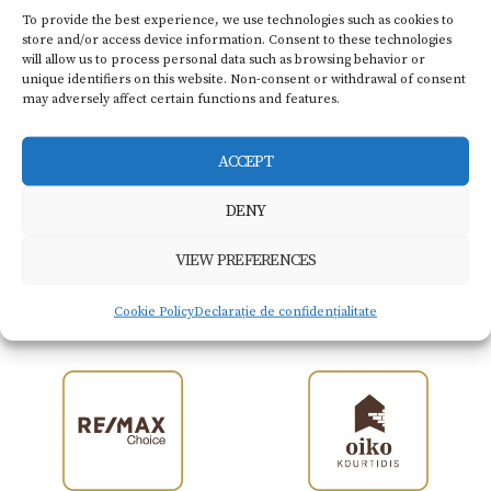
Foen
plat
To provide the best experience, we use technologies such as cookies to
store and/or access device information. Consent to these technologies
will allow us to process personal data such as browsing behavior or
unique identifiers on this website. Non-consent or withdrawal of consent
may adversely affect certain functions and features.
BOOK NOW
ACCEPT
DENY
VIEW PREFERENCES
Members of
Kourtidis Group
Cookie Policy
Declarație de confidențialitate