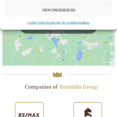
VIEW PREFERENCES
Dă clic pentru a accepta cookie-urile pentru
Cookie Policy
Declarație de confidențialitate
marketing și pentru a activa acest conținut
Companies of
Kourtidis Group