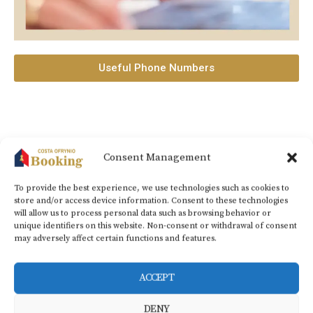
Useful Phone Numbers
Consent Management
Ofrynio beach (Costa Ofrynio), Kavala, 64008 – Greece |
+30 2594
031789
|
info@costaofryniobooking.gr​
To provide the best experience, we use technologies such as cookies to
store and/or access device information. Consent to these technologies
CONTACT NUMBERS
+30 6937296189
|
+359
will allow us to process personal data such as browsing behavior or
unique identifiers on this website. Non-consent or withdrawal of consent
890404011
may adversely affect certain functions and features.
ACCEPT
DENY