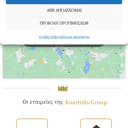
ΔΕΝ ΑΠΟΔΕΧΟΜΑΙ
ΠΡΟΒΟΛΗ ΠΡΟΤΙΜΗΣΕΩΝ
Κάντε κλικ για να αποδεχτείτε cookies εμπορικής
προώθησης και να ενεργοποιήσετε αυτό το
Cookie Policy
Δήλωση Απορρήτου
περιεχόμενο
Οι εταιρείες της
Kourtidis Group