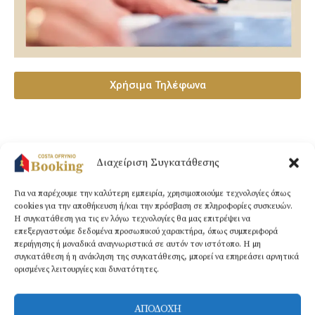
Χρήσιμα Τηλέφωνα
Διαχείριση Συγκατάθεσης
Παραλία Οφρυνίου (Costa Ofrynio), Καβάλα, 64008 – Ελλάδα |
+30 2594
Για να παρέχουμε την καλύτερη εμπειρία, χρησιμοποιούμε τεχνολογίες όπως
031789
|
info@costaofryniobooking.gr​
cookies για την αποθήκευση ή/και την πρόσβαση σε πληροφορίες συσκευών.
Η συγκατάθεση για τις εν λόγω τεχνολογίες θα μας επιτρέψει να
Τηλέφωνα επικοινωνίας:
+30 6937296189
|
+359
επεξεργαστούμε δεδομένα προσωπικού χαρακτήρα, όπως συμπεριφορά
περιήγησης ή μοναδικά αναγνωριστικά σε αυτόν τον ιστότοπο. Η μη
890404011
συγκατάθεση ή η ανάκληση της συγκατάθεσης, μπορεί να επηρεάσει αρνητικά
ορισμένες λειτουργίες και δυνατότητες.
ΑΠΟΔΟΧΗ