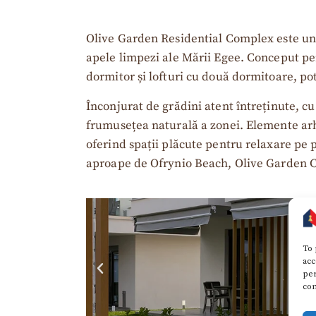
Olive Garden Residential Complex este un a
apele limpezi ale Mării Egee. Conceput pen
dormitor și lofturi cu două dormitoare, pot
Înconjurat de grădini atent întreținute, c
frumusețea naturală a zonei. Elemente arh
oferind spații plăcute pentru relaxare pe 
aproape de Ofrynio Beach, Olive Garden C
To 
acc
per
con