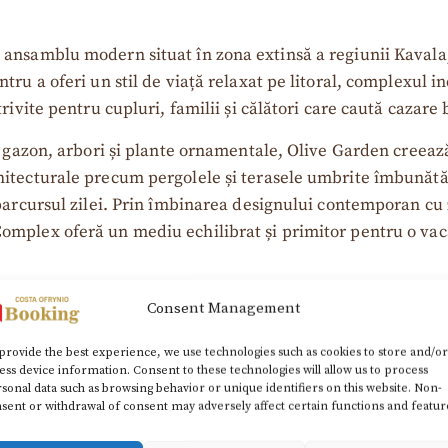
nsamblu modern situat în zona extinsă a regiunii Kavala, l
tru a oferi un stil de viață relaxat pe litoral, complexu
rivite pentru cupluri, familii și călători care caută cazar
u gazon, arbori și plante ornamentale, Olive Garden creează
itecturale precum pergolele și terasele umbrite îmbunătățe
parcursul zilei. Prin îmbinarea designului contemporan cu 
omplex oferă un mediu echilibrat și primitor pentru o vac
Consent Management
provide the best experience, we use technologies such as cookies to store and/or
ess device information. Consent to these technologies will allow us to process
sonal data such as browsing behavior or unique identifiers on this website. Non-
sent or withdrawal of consent may adversely affect certain functions and featur