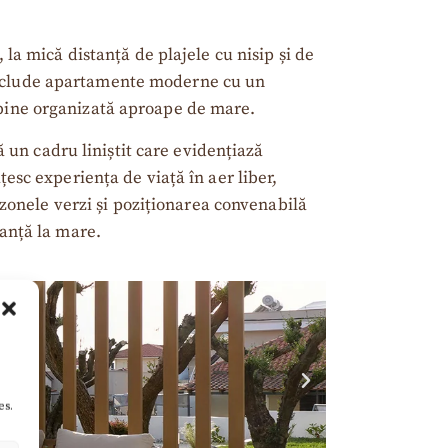
a mică distanță de plajele cu nisip și de
l include apartamente moderne cu un
e bine organizată aproape de mare.
 un cadru liniștit care evidențiază
sc experiența de viață în aer liber,
zonele verzi și poziționarea convenabilă
anță la mare.
es.