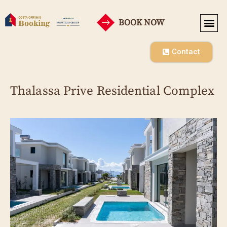
BOOK NOW
SEASONAL RENT
Contact
Thalassa Prive Residential Complex