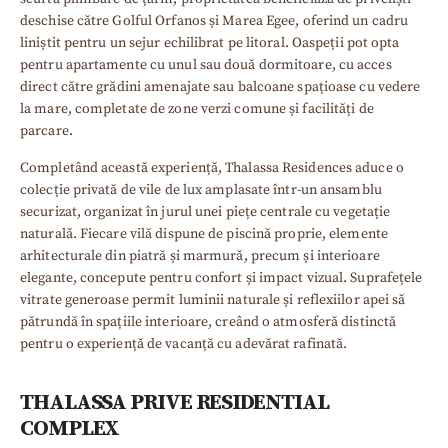
deschise către Golful Orfanos și Marea Egee, oferind un cadru
liniștit pentru un sejur echilibrat pe litoral. Oaspeții pot opta
pentru apartamente cu unul sau două dormitoare, cu acces
direct către grădini amenajate sau balcoane spațioase cu vedere
la mare, completate de zone verzi comune și facilități de
parcare.
Completând această experiență, Thalassa Residences aduce o
colecție privată de vile de lux amplasate într-un ansamblu
securizat, organizat în jurul unei piețe centrale cu vegetație
naturală. Fiecare vilă dispune de piscină proprie, elemente
arhitecturale din piatră și marmură, precum și interioare
elegante, concepute pentru confort și impact vizual. Suprafețele
vitrate generoase permit luminii naturale și reflexiilor apei să
pătrundă în spațiile interioare, creând o atmosferă distinctă
pentru o experiență de vacanță cu adevărat rafinată.
THALASSA PRIVE
RESIDENTIAL
COMPLEX