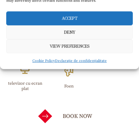
may adversely affect certain functions and features.
Locuri de parcare
Wi-Fi​
Balcon
ACCEPT
DENY
VIEW PREFERENCES
Frigider
Aer Conditionat
Bucatarie
Cookie Policy
Declarație de confidențialitate
televizor cu ecran
Foen
plat
BOOK NOW