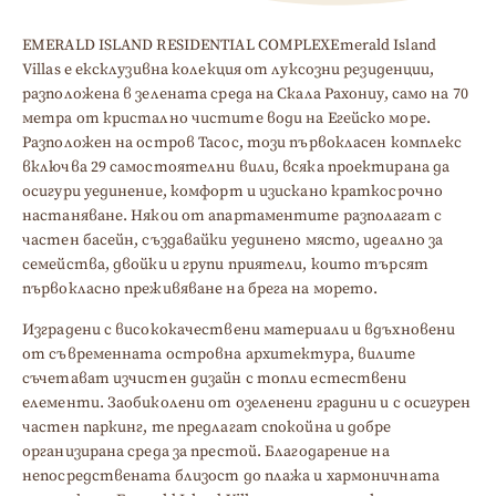
EMERALD ISLAND RESIDENTIAL COMPLEXEmerald Island
Villas е ексклузивна колекция от луксозни резиденции,
разположена в зелената среда на Скала Рахониу, само на 70
метра от кристално чистите води на Егейско море.
Разположен на остров Тасос, този първокласен комплекс
включва 29 самостоятелни вили, всяка проектирана да
осигури уединение, комфорт и изискано краткосрочно
настаняване. Някои от апартаментите разполагат с
частен басейн, създавайки уединено място, идеално за
семейства, двойки и групи приятели, които търсят
първокласно преживяване на брега на морето.
Изградени с висококачествени материали и вдъхновени
от съвременната островна архитектура, вилите
съчетават изчистен дизайн с топли естествени
елементи. Заобиколени от озеленени градини и с осигурен
частен паркинг, те предлагат спокойна и добре
организирана среда за престой. Благодарение на
непосредствената близост до плажа и хармоничната