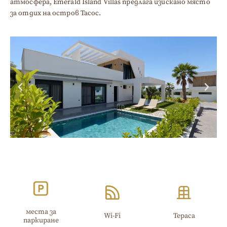
атмосфера, Emerald Island Villas предлага изискано място
за отдих на остров Тасос.
места за
Wi-Fi​
Тераса
паркиране