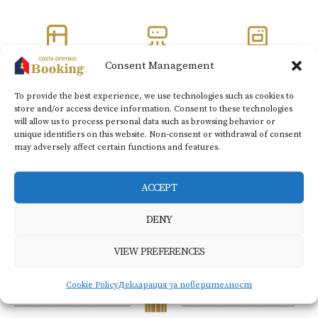
Consent Management
Хладилник
Климатик
Кухня
To provide the best experience, we use technologies such as cookies to
store and/or access device information. Consent to these technologies
will allow us to process personal data such as browsing behavior or
unique identifiers on this website. Non-consent or withdrawal of consent
Телевизор с
may adversely affect certain functions and features.
Сешоар
плосък екран
ACCEPT
DENY
BOOK NOW
VIEW PREFERENCES
Cookie Policy
Декларация за поверителност