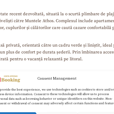
ate recent dezvoltată, situată la o scurtă plimbare de plaj
priveliști către Muntele Athos. Complexul include apartame
or, cuplurilor și călătorilor care caută cazare confortabil
să privată, orientată către un cadru verde și liniștit, ide
d un plus de confort pe durata șederii. Prin îmbinarea acces
ată pentru o vacanță relaxantă pe litoral.
Consent Management
provide the best experience, we use technologies such as cookies to store and/or
ess device information. Consent to these technologies will allow us to process
sonal data such as browsing behavior or unique identifiers on this website. Non-
sent or withdrawal of consent may adversely affect certain functions and featur