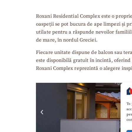
Roxani Residential Complex este o propriet
oaspeții se pot bucura de ape limpezi și 
utilate pentru a răspunde nevoilor familiil
de mare, în nordul Greciei.
Fiecare unitate dispune de balcon sau tera
este disponibilă gratuit în incintă, oferin
Roxani Complex reprezintă o alegere inspir
To 
acc
per
con