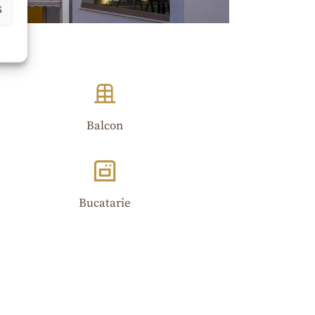
S
Balcon
Bucatarie