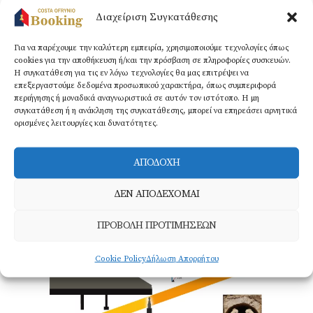
είδους έρευνες, κάποιες εκ των
Διαχείριση Συγκατάθεσης
οποίων τις έχει παρουσιάσει στο
Πολυτεχνείου του Μιλάνο. Είναι
Για να παρέχουμε την καλύτερη εμπειρία, χρησιμοποιούμε τεχνολογίες όπως
cookies για την αποθήκευση ή/και την πρόσβαση σε πληροφορίες συσκευών.
επίσης μέλος στην Ιταλική Εταιρεία
Η συγκατάθεση για τις εν λόγω τεχνολογίες θα μας επιτρέψει να
Αρχαιοαστρονομίας.
επεξεργαστούμε δεδομένα προσωπικού χαρακτήρα, όπως συμπεριφορά
περιήγησης ή μοναδικά αναγνωριστικά σε αυτόν τον ιστότοπο. Η μη
συγκατάθεση ή η ανάκληση της συγκατάθεσης, μπορεί να επηρεάσει αρνητικά
Οι υπολογισμοί αυτοί του Θανάση
ορισμένες λειτουργίες και δυνατότητες.
Φουρλή έχουν προταθεί σε συνέδρια
αρχαιοαστρονομίας και αρχαιολογίας
ΑΠΟΔΟΧΗ
της Ιταλίας, όπου διέμενε μέχρι
πρόσφατα ο ερευνητής, στη συνέχεια
ΔΕΝ ΑΠΟΔΕΧΟΜΑΙ
όμως επιβεβαιώθηκαν και από την
ΠΡΟΒΟΛΗ ΠΡΟΤΙΜΗΣΕΩΝ
ανασκαφική ομάδα!
Cookie Policy
Δήλωση Απορρήτου