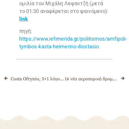
ομιλία του Μιχάλη Λεφαντζή (μετά
το 01:30 αναφέρεται στο φαινόμενο):
link
πηγή:
https://www.iefimerida.gr/politismos/amfipoli-
tymbos-kasta-heimerino-iliostasio
Costa Ofrynio, 5+1 λόγοι για να το “ανακαλύψεις” φέτος, γιατί νομίζεις ότι το ξέρεις!
16 νέα αεροπορικά δρομολόγια στο αεροδρόμιο «Μακεδονία» το 2022