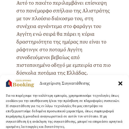
Αυτό το πακέτο περιλαμβάνει επίσκεψη
στο πανέμορφο σπήλαιο της Αλιστράτης
με τον πλούσιο διάκοσμο του, στη
συνέχεια αγνάντεμα στο φαράγγι του
Αγγίτη ενώ σειρά θα πάρει η κύρια
δραστηριότητα της ημέρας που είναι το
ράφτινγκ στο ποταμό Αγγίτη
συνοδευόμενοι βεβαίως από
πιστοποιημένο οδηγό με εμπειρία στα πιο
δύσκολα ποτάμια της Ελλάδας.
Διαχείριση Συγκατάθεσης
Γεμάτοι μοναδικές εμπειρίες θα
απολαύσετε το γεύμα σας σε
Για να παρέχουμε την καλύτερη εμπειρία, χρησιμοποιούμε τεχνολογίες όπως
παραδοσιακή ταβέρνα της περιοχής και
cookies για την αποθήκευση ή/και την πρόσβαση σε πληροφορίες συσκευών.
Η συγκατάθεση για τις εν λόγω τεχνολογίες θα μας επιτρέψει να
θα επιστρέψετε στο ξενοδοχείο με τις
επεξεργαστούμε δεδομένα προσωπικού χαρακτήρα, όπως συμπεριφορά
καλύτερες εντυπώσεις.
περιήγησης ή μοναδικά αναγνωριστικά σε αυτόν τον ιστότοπο. Η μη
συγκατάθεση ή η ανάκληση της συγκατάθεσης, μπορεί να επηρεάσει αρνητικά
ορισμένες λειτουργίες και δυνατότητες.
Συνολικά περιλαμβάνει: