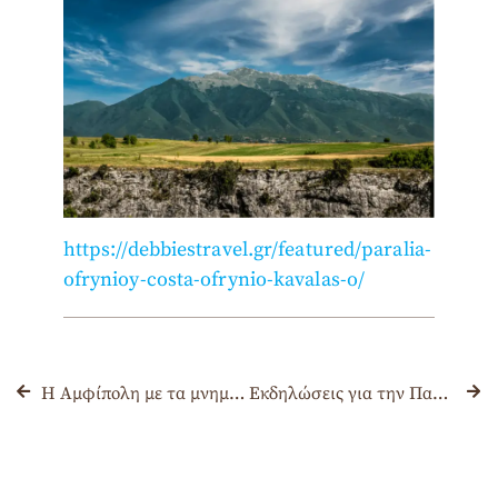
https://debbiestravel.gr/featured/paralia-
ofrynioy-costa-ofrynio-kavalas-o/
Η Αμφίπολη με τα μνημεία και τα μυστικά της σε ψηφιακό βίντεο προβολής 3D
Εκδηλώσεις για την Παγκόσμια Ημέρα Οινοτουρισμού στα οινοποιεία Βορείου Ελλάδος