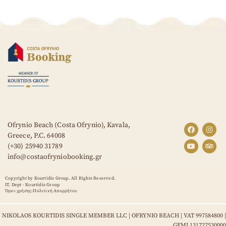
Ofrynio Beach (Costa Ofrynio), Kavala,
Greece,
P.C. 64008
(+30) 25940 31789
info@costaofryniobooking.gr
Copyright by Kourtidis Group. All Rights Reserved.
IT. Dept - Kourtidis Group
Όροι χρήσης-Πολιτική Απορρήτου
NIKOLAOS KOURTIDIS SINGLE MEMBER LLC | OFRYNIO BEACH | VAT 997584800 |
GEMI 131727530000