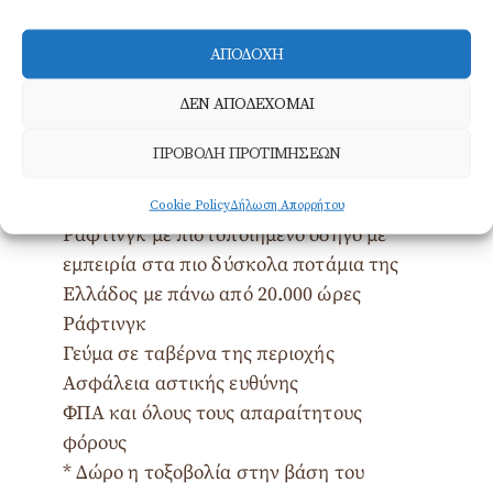
Παραλαβή και επιστροφή στο ξενοδοχείο
ΑΠΟΔΟΧΗ
σας
Μεταφορά με όχημα 4×4
ΔΕΝ ΑΠΟΔΕΧΟΜΑΙ
Έμπειρος οδηγός με γνώση της περιοχής
Εισιτήριο στο Σπήλαιο Αλιστράτης
ΠΡΟΒΟΛΗ ΠΡΟΤΙΜΗΣΕΩΝ
Εξοπλισμός Ράφτινγκ ( στολή, κράνος,
σωσίβιο)
Cookie Policy
Δήλωση Απορρήτου
Ράφτινγκ με πιστοποιημένο οδηγό με
εμπειρία στα πιο δύσκολα ποτάμια της
Ελλάδος με πάνω από 20.000 ώρες
Ράφτινγκ
Γεύμα σε ταβέρνα της περιοχής
Ασφάλεια αστικής ευθύνης
ΦΠΑ και όλους τους απαραίτητους
φόρους
* Δώρο η τοξοβολία στην βάση του