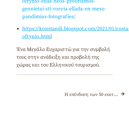
ofrynio-enas-neos-proorismos-
gennietai-sti-voreia-ellada-en-meso-
pandimias-fotografies/
https://konstandi.blogspot.com/2021/01/costa
ofrynio.html
Ένα Μεγάλο Ευχαριστώ για την συμβολή
τους στην ανάδειξη και προβολή της
χώρας και του Ελληνικού τουρισμού.
Η επένδυση των 50 εκατ. ευρώ που θα κάνει την παραλία Οφρυνίου…γαλλική ριβιέρα!