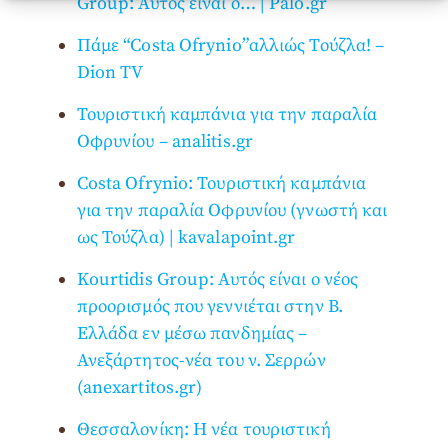
Group: Αυτός είναι ο… | Palo.gr
Πάμε “Costa Ofrynio”αλλιώς Τούζλα! –
Dion TV
Τουριστική καμπάνια για την παραλία
Οφρυνίου – analitis.gr
Costa Ofrynio: Τουριστική καμπάνια
για την παραλία Οφρυνίου (γνωστή και
ως Τούζλα) | kavalapoint.gr
Kourtidis Group: Αυτός είναι ο νέος
προορισμός που γεννιέται στην Β.
Ελλάδα εν μέσω πανδημίας –
Ανεξάρτητος-νέα του ν. Σερρών
(anexartitos.gr)
Θεσσαλονίκη: Η νέα τουριστική