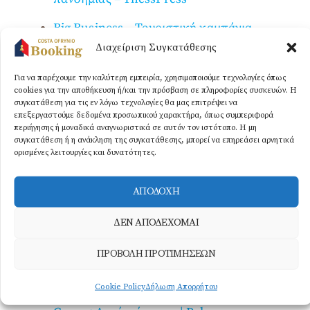
Big
Business – Τουριστική καμπάνια
για την παραλία Οφρυνίου ξεκινάει τις
Διαχείριση Συγκατάθεσης
επόμενες μέρες
Για να παρέχουμε την καλύτερη εμπειρία, χρησιμοποιούμε τεχνολογίες όπως
cookies για την αποθήκευση ή/και την πρόσβαση σε πληροφορίες συσκευών. Η
Τουριστική καμπάνια για την παραλία
συγκατάθεση για τις εν λόγω τεχνολογίες θα μας επιτρέψει να
Οφρυνίου Eidisis.gr – Η ενημερωτική
επεξεργαστούμε δεδομένα προσωπικού χαρακτήρα, όπως συμπεριφορά
περιήγησης ή μοναδικά αναγνωριστικά σε αυτόν τον ιστότοπο. Η μη
πύλη του Κιλκίς
συγκατάθεση ή η ανάκληση της συγκατάθεσης, μπορεί να επηρεάσει αρνητικά
ορισμένες λειτουργίες και δυνατότητες.
COSTA OFRYNIO: Η Τούζλα
ξανασυστήνεται κι είναι πραγματικά
ΑΠΟΔΟΧΗ
εντυπωσιακή (ΦΩΤΟ) – OlaNea
ΔΕΝ ΑΠΟΔΕΧΟΜΑΙ
Μία τεράστια τουριστική καμπάνια
ξεκινάει η Kourtidis Group –
ΠΡΟΒΟΛΗ ΠΡΟΤΙΜΗΣΕΩΝ
KavalaWebNews.gr
Cookie Policy
Δήλωση Απορρήτου
Videos & Φωτογραφίες – Kourtidis