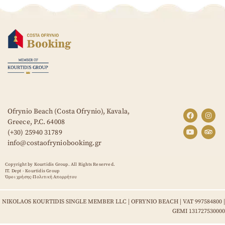
Ofrynio Beach (Costa Ofrynio), Kavala,
Greece,
P.C. 64008
(+30) 25940 31789
info@costaofryniobooking.gr
Copyright by Kourtidis Group. All Rights Reserved.
IT. Dept - Kourtidis Group
Όροι χρήσης-Πολιτική Απορρήτου
NIKOLAOS KOURTIDIS SINGLE MEMBER LLC | OFRYNIO BEACH | VAT 997584800 |
GEMI 131727530000