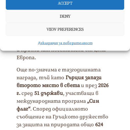
ACCEPT
Пефкари 2
Принос Дасилио 2
DENY
Хриси Амудия
VIEW PREFERENCES
Тези плажове от години са сред най-
предпочитаните места на острова
Декларация за поверителност
и привличат посетители от цяла
Европа.
Още по-значима е тазгодишната
награда, тъй като
Гърция запази
второто място в света
и през
2026
г.
сред
51 държави
, участващи в
международната програма
„Син
флаг“
. Според официалното
съобщение на Гръцкото дружество
за защита на природата общо
624