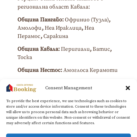
регионална област Кавала:
Община
Пангайо
:
Офринио (Тузла)
,
Амолофи
,
Неа Ираклица
,
Неа
Перамос
,
Саракина
Община
Кавала
:
Перигиали
,
Батис
,
Тоска
Община
Нестос
:
Амоглоса Керамоти
И тази година Тасос запазва силното
Consent Management
си присъствие в програмата с
пет
наградени
плажа
:
To provide the best experience, we use technologies such as cookies to
store and/or access device information. Consent to these technologies
Община Тасос
will allow us to process personal data such as browsing behavior or
unique identifiers on this website. Non-consent or withdrawal of consent
may adversely affect certain functions and features.
Тасос (град) / Лиманаки
Макриямос