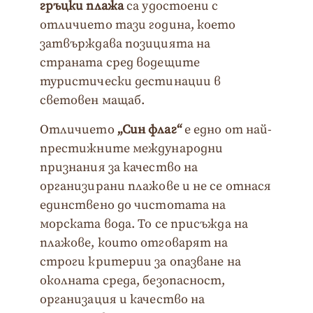
гръцки плажа
са удостоени с
отличието тази година, което
затвърждава позицията на
страната сред водещите
туристически дестинации в
световен мащаб.
Отличието
„Син флаг“
е едно от най-
престижните международни
признания за качество на
организирани плажове и не се отнася
единствено до чистотата на
морската вода. То се присъжда на
плажове, които отговарят на
строги критерии за опазване на
околната среда, безопасност,
организация и качество на