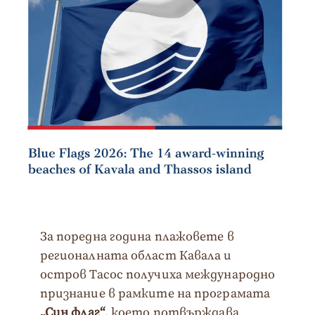
За поредна година плажовете в
регионалната област Кавала и
остров Тасос получиха международно
признание в рамките на програмата
„
Син
флаг
“
, което потвърждава