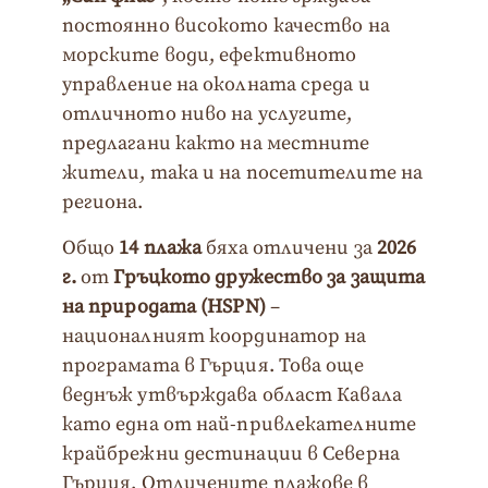
постоянно високото качество на
морските води, ефективното
управление на околната среда и
отличното ниво на услугите,
предлагани както на местните
жители, така и на посетителите на
региона.
Общо
14
плажа
бяха отличени за
2026
г
.
от
Гръцкото
дружество
за
защита
на
природата
(HSPN
)
–
националният координатор на
програмата в Гърция. Това още
веднъж утвърждава област Кавала
като една от най-привлекателните
крайбрежни дестинации в Северна
Гърция. Отличените плажове в