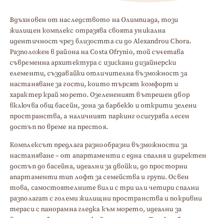
Вдъхновен от наследството на Олимпиада, този
жилищен комплекс отразява своята уникална
идентичност чрез близостта си до Alexandrou Chora.
Разположен в района на Costa Ofrynio, той съчетава
съвременна архитектура с изискани дизайнерски
елементи, създавайки отличителна възможност за
настаняване за гости, които търсят комфорт и
характер край морето. Озелененият вътрешен двор
включва общ басейн, зона за барбекю и открити зелени
пространства, а наличният паркинг осигурява лесен
достъп по време на престоя.
Комплексът предлага разнообразни възможности за
настаняване – от апартаменти с една спалня и директен
достъп до басейна, идеални за двойки, до просторни
апартаменти тип лофт за семейства и групи. Освен
това, самостоятелните вили с три или четири спални
разполагат с големи жилищни пространства и покривни
тераси с панорамна гледка към морето, идеални за