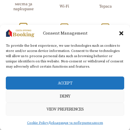
места за
Wi-Fi​
Тераса
паркиране
Consent Management
Хладилник
Климатик
Кухня
To provide the best experience, we use technologies such as cookies to
store and/or access device information. Consent to these technologies
will allow us to process personal data such as browsing behavior or
unique identifiers on this website. Non-consent or withdrawal of consent
may adversely affect certain functions and features.
Телевизор с
Сешоар
плосък екран
ACCEPT
DENY
BOOK NOW
VIEW PREFERENCES
Cookie Policy
Декларация за поверителност