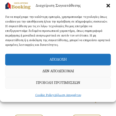
Διαχείριση Συγκατάθεσης
Για να παρέχουμε την καλύτερη εμπειρία, χρησιμοποιούμε τεχνολογίες όπως
cookies για την αποθήκευση ή/και την πρόσβαση σε πληροφορίες συσκευών.
Τηλεόραση
Στεγνωτήρας
Η συγκατάθεση για τις εν λόγω τεχνολογίες θα μας επιτρέψει να
επίπεδης οθόνης​
μαλλιών​
επεξεργαστούμε δεδομένα προσωπικού χαρακτήρα, όπως συμπεριφορά
περιήγησης ή μοναδικά αναγνωριστικά σε αυτόν τον ιστότοπο. Η μη
συγκατάθεση ή η ανάκληση της συγκατάθεσης, μπορεί να επηρεάσει αρνητικά
ορισμένες λειτουργίες και δυνατότητες.
BOOK NOW
ΑΠΟΔΟΧΗ
ΔΕΝ ΑΠΟΔΕΧΟΜΑΙ
ΠΡΟΒΟΛΗ ΠΡΟΤΙΜΗΣΕΩΝ
Cookie Policy
Δήλωση Απορρήτου
Members of
Kourtidis Group