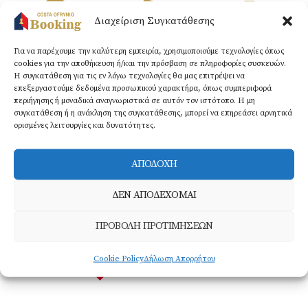
Διαχείριση Συγκατάθεσης
Χώρος στάθμευσης
Wi-Fi​
Μπαλκόνι
Για να παρέχουμε την καλύτερη εμπειρία, χρησιμοποιούμε τεχνολογίες όπως
cookies για την αποθήκευση ή/και την πρόσβαση σε πληροφορίες συσκευών.
Η συγκατάθεση για τις εν λόγω τεχνολογίες θα μας επιτρέψει να
επεξεργαστούμε δεδομένα προσωπικού χαρακτήρα, όπως συμπεριφορά
περιήγησης ή μοναδικά αναγνωριστικά σε αυτόν τον ιστότοπο. Η μη
συγκατάθεση ή η ανάκληση της συγκατάθεσης, μπορεί να επηρεάσει αρνητικά
Ψυγείο
Κλιματισμός
Κουζίνα
ορισμένες λειτουργίες και δυνατότητες.
ΑΠΟΔΟΧΗ
Τηλεόραση
Στεγνωτήρας
ΔΕΝ ΑΠΟΔΕΧΟΜΑΙ
επίπεδης οθόνης​
μαλλιών​
ΠΡΟΒΟΛΗ ΠΡΟΤΙΜΗΣΕΩΝ
Cookie Policy
Δήλωση Απορρήτου
BOOK NOW