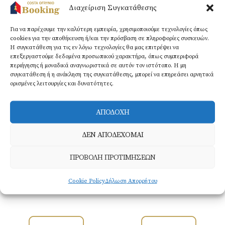
Διαχείριση Συγκατάθεσης
Για να παρέχουμε την καλύτερη εμπειρία, χρησιμοποιούμε τεχνολογίες όπως
cookies για την αποθήκευση ή/και την πρόσβαση σε πληροφορίες συσκευών.
Τηλεόραση
Στεγνωτήρας
Η συγκατάθεση για τις εν λόγω τεχνολογίες θα μας επιτρέψει να
Ψυγείο
επίπεδης οθόνης​
μαλλιών​
επεξεργαστούμε δεδομένα προσωπικού χαρακτήρα, όπως συμπεριφορά
περιήγησης ή μοναδικά αναγνωριστικά σε αυτόν τον ιστότοπο. Η μη
συγκατάθεση ή η ανάκληση της συγκατάθεσης, μπορεί να επηρεάσει αρνητικά
ορισμένες λειτουργίες και δυνατότητες.
BOOK NOW
ΑΠΟΔΟΧΗ
ΔΕΝ ΑΠΟΔΕΧΟΜΑΙ
ΠΡΟΒΟΛΗ ΠΡΟΤΙΜΗΣΕΩΝ
Cookie Policy
Δήλωση Απορρήτου
Οι εταιρείες της
Kourtidis Group