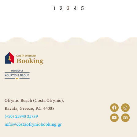
1
2
3
4
5
Ofrynio Beach (Costa Ofrynio),
Kavala, Greece,
P.C. 64008
(+30) 25940 31789
info@costaofryniobooking.gr